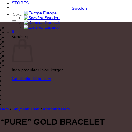
STORES
Sweden
Europe
Sök
Sweden
efter:
Deutsch
Español
0
Varukorg
Inga produkter i varukorgen.
Gå tillbaka till butiken
Hem
/
Smycken Dam
/
Armband Dam
“PURE” GOLD BRACELET