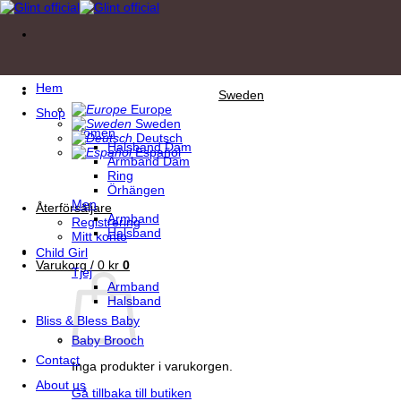
Skip
to
content
Hem
Sweden
Europe
Shop
Sweden
Women
Deutsch
Halsband Dam
Español
Armband Dam
Ring
Örhängen
Men
Återförsäljare
Armband
Registrering
Halsband
Mitt konto
Child Girl
Varukorg /
0
kr
0
Tjej
Armband
Halsband
Bliss & Bless Baby
Baby Brooch
Contact
Inga produkter i varukorgen.
About us
Gå tillbaka till butiken