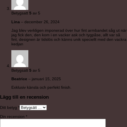
Betygsatt
5
av 5
Lina
–
december 26, 2024
Jag blev verkligen imponerad över hur fint armbandet såg ut när
jag fick den, den kom i en vacker ask och tygpåse, allt var så
fint, designen är tidslös och känns unik speciellt med den vackra
kedjan
Betygsatt
5
av 5
Beatrice
–
januari 15, 2025
Exklusiv känsla och perfekt finish.
Lägg till en recension
Ditt betyg
*
Din recension
*