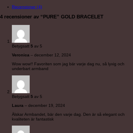
Recensioner (4)
4 recensioner av
“PURE” GOLD BRACELET
Betygsatt
5
av 5
Veronica
–
december 12, 2024
Wow wow!! Favoriten som jag bär varje dag nu, så lyxig och
underbart armband
Betygsatt
5
av 5
Laura
–
december 19, 2024
Älskar Armbandet, bär den varje dag. Den är så elegant och
kvaliteten är fantastisk