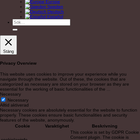
Europe
Sweden
Deutsch
Español
Sök
efter:
Stäng
Privacy Overview
This website uses cookies to improve your experience while you
navigate through the website. Out of these, the cookies that are
categorized as necessary are stored on your browser as they are
essential for the working of basic functionalities of the
...
Necessary
Necessary
Alltid aktiverad
Necessary cookies are absolutely essential for the website to function
properly. These cookies ensure basic functionalities and security
features of the website, anonymously.
Cookie
Varaktighet
Beskrivning
This cookie is set by GDPR Cookie
Consent plugin. The cookie is
cookielawinfo-