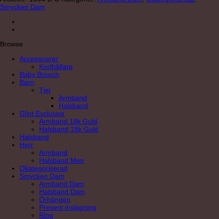
mängd
Smycken Dam
Browse
Accessoarer
Korthållare
Baby Brooch
Barn
Tjej
Armband
Halsband
Glint Exclusive
Armband 18k Guld
Halsband 18k Guld
Halsband
Herr
Armband
Halsband Men
Okategoriserad
Smycken Dam
Armband Dam
Halsband Dam
Örhängen
Present inslagning
Ring