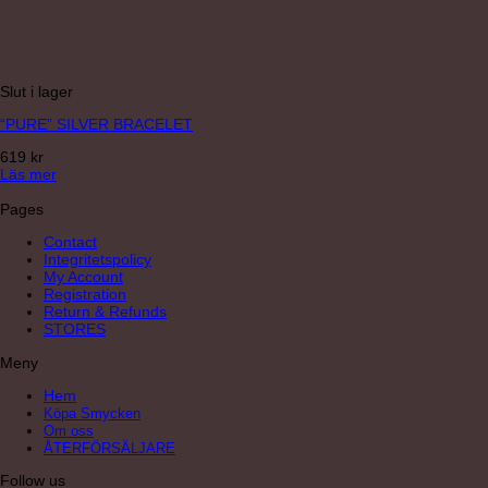
Slut i lager
“PURE” SILVER BRACELET
619
kr
Läs mer
Pages
Contact
Integritetspolicy
My Account
Registration
Return & Refunds
STORES
Meny
Hem
Köpa Smycken
Om oss
ÅTERFÖRSÄLJARE
Follow us