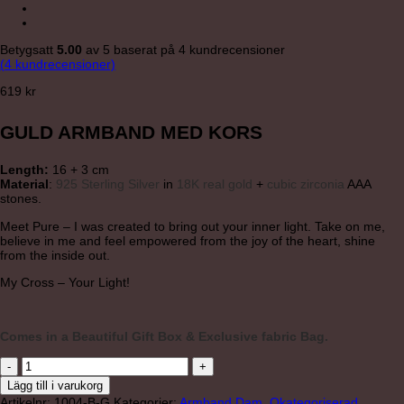
Betygsatt
5.00
av 5 baserat på
4
kundrecensioner
(
4
kundrecensioner)
619
kr
GULD ARMBAND MED KORS
Length:
16 + 3 cm
Material
:
925 Sterling Silver
in
18K real gold
+
cubic zirconia
AAA
stones.
Meet Pure – I was created to bring out your inner light. Take on me,
believe in me and feel empowered from the joy of the heart, shine
from the inside out.
My Cross – Your Light!
Comes in a Beautiful Gift Box & Exclusive fabric Bag.
"PURE"
GOLD
Lägg till i varukorg
BRACELET
Artikelnr:
1004-B-G
Kategorier:
Armband Dam
,
Okategoriserad
,