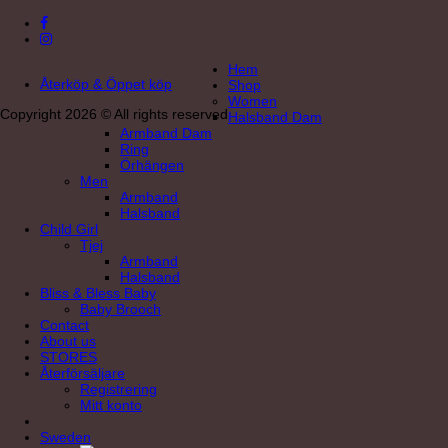
Hem
Återköp & Öppet köp
Shop
Women
Copyright 2026 © All rights reserved
Halsband Dam
Armband Dam
Ring
Örhängen
Men
Armband
Halsband
Child Girl
Tjej
Armband
Halsband
Bliss & Bless Baby
Baby Brooch
Contact
About us
STORES
Återförsäljare
Registrering
Mitt konto
Sweden