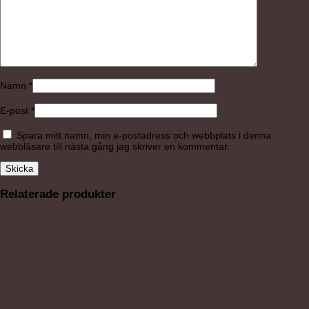
Namn
*
E-post
*
Spara mitt namn, min e-postadress och webbplats i denna
webbläsare till nästa gång jag skriver en kommentar.
Relaterade produkter