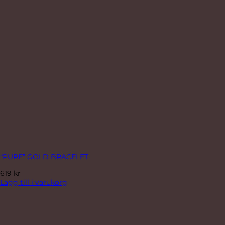
“PURE” GOLD BRACELET
619
kr
Lägg till i varukorg