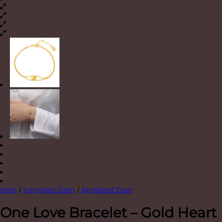
Hem
/
Smycken Dam
/
Armband Dam
One Love Bracelet – Gold Heart