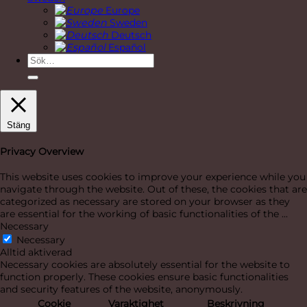
Europe
Sweden
Deutsch
Español
Sök
efter:
Stäng
Privacy Overview
This website uses cookies to improve your experience while you
navigate through the website. Out of these, the cookies that are
categorized as necessary are stored on your browser as they
are essential for the working of basic functionalities of the
...
Necessary
Necessary
Alltid aktiverad
Necessary cookies are absolutely essential for the website to
function properly. These cookies ensure basic functionalities
and security features of the website, anonymously.
Cookie
Varaktighet
Beskrivning