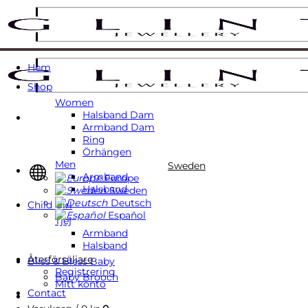
Skip
to
content
Hem
Shop
Women
Halsband Dam
Armband Dam
Ring
Örhängen
Men
Sweden
Armband
Europe
Halsband
Sweden
Deutsch
Child Girl
Español
Tjej
Armband
Halsband
Återförsäljare
Bliss & Bless Baby
Registrering
Baby Brooch
Mitt konto
Contact