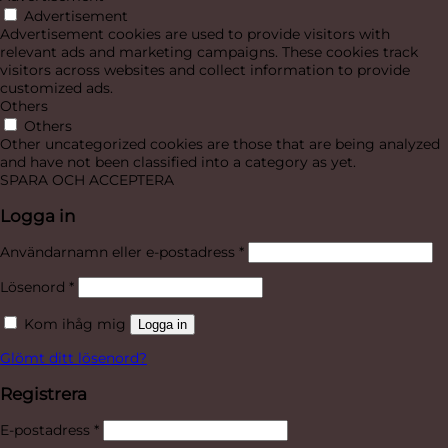
Advertisement
Advertisement cookies are used to provide visitors with
relevant ads and marketing campaigns. These cookies track
visitors across websites and collect information to provide
customized ads.
Others
Others
Other uncategorized cookies are those that are being analyzed
and have not been classified into a category as yet.
SPARA OCH ACCEPTERA
Logga in
Obligatoriskt
Användarnamn eller e-postadress
*
Obligatoriskt
Lösenord
*
Kom ihåg mig
Logga in
Glömt ditt lösenord?
Registrera
Obligatoriskt
E-postadress
*