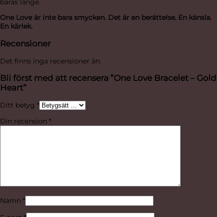
bäras länge.
One Love är inte bara smycken. Det är en berättelse. En känsla.
En kärlek.
Recensioner
Det finns inga recensioner än.
Bli först med att recensera ”One Love Bracelet – Gold
Heart”
Ditt betyg
*
Din recension
*
Namn
*