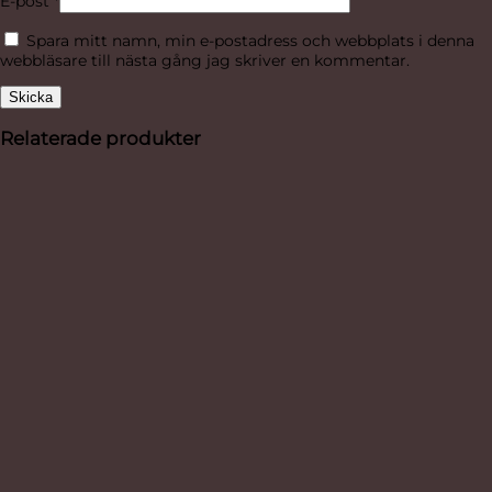
E-post
*
Spara mitt namn, min e-postadress och webbplats i denna
webbläsare till nästa gång jag skriver en kommentar.
Relaterade produkter