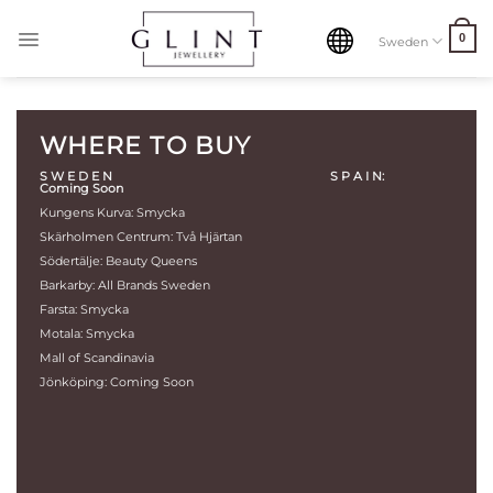
Skip
to
0
Sweden
content
WHERE TO BUY
S W E D E N S P A I N:
Coming Soon
Kungens Kurva: Smycka
Skärholmen Centrum: Två Hjärtan
Södertälje: Beauty Queens
Barkarby: All Brands Sweden
Farsta: Smycka
Motala: Smycka
Mall of Scandinavia
Jönköping: Coming Soon