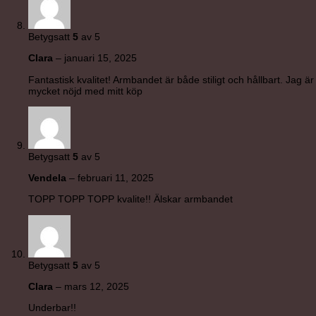
Betygsatt
5
av 5
Clara
–
januari 15, 2025
Fantastisk kvalitet! Armbandet är både stiligt och hållbart. Jag är
mycket nöjd med mitt köp
Betygsatt
5
av 5
Vendela
–
februari 11, 2025
TOPP TOPP TOPP kvalite!! Älskar armbandet
Betygsatt
5
av 5
Clara
–
mars 12, 2025
Underbar!!