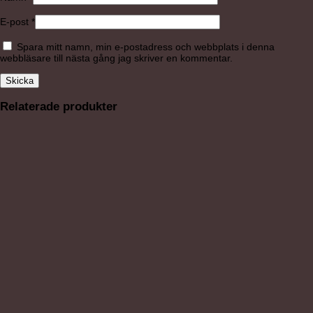
E-post
*
Spara mitt namn, min e-postadress och webbplats i denna
webbläsare till nästa gång jag skriver en kommentar.
Relaterade produkter