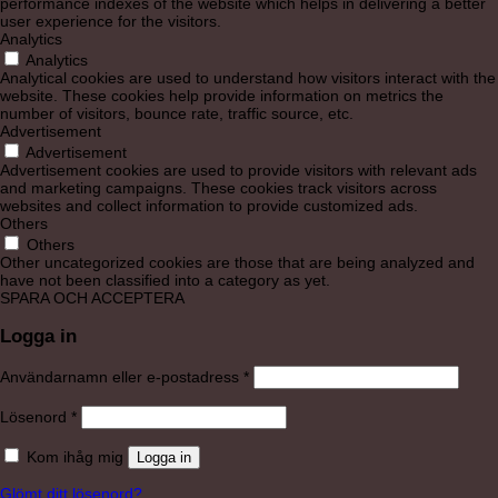
performance indexes of the website which helps in delivering a better
user experience for the visitors.
Analytics
Analytics
Analytical cookies are used to understand how visitors interact with the
website. These cookies help provide information on metrics the
number of visitors, bounce rate, traffic source, etc.
Advertisement
Advertisement
Advertisement cookies are used to provide visitors with relevant ads
and marketing campaigns. These cookies track visitors across
websites and collect information to provide customized ads.
Others
Others
Other uncategorized cookies are those that are being analyzed and
have not been classified into a category as yet.
SPARA OCH ACCEPTERA
Logga in
Obligatoriskt
Användarnamn eller e-postadress
*
Obligatoriskt
Lösenord
*
Kom ihåg mig
Logga in
Glömt ditt lösenord?