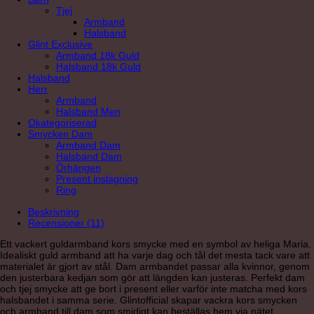
Tjej
Armband
Halsband
Glint Exclusive
Armband 18k Guld
Halsband 18k Guld
Halsband
Herr
Armband
Halsband Men
Okategoriserad
Smycken Dam
Armband Dam
Halsband Dam
Örhängen
Present inslagning
Ring
Beskrivning
Recensioner (11)
Ett vackert guldarmband kors smycke med en symbol av heliga Maria.
Idealiskt guld armband att ha varje dag och tål det mesta tack vare att
materialet är gjort av stål. Dam armbandet passar alla kvinnor, genom
den justerbara kedjan som gör att längden kan justeras. Perfekt dam
och tjej smycke att ge bort i present eller varför inte matcha med kors
halsbandet i samma serie. Glintofficial skapar vackra kors smycken
och armband till dam som smidigt kan beställas hem via nätet.