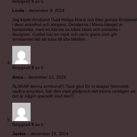
Betygsatt
5
av 5
Linda
–
december 9, 2024
Jag köpte Armband Guld Heliga Maria och blev genast förälskad
i dess enkelhet och elegans. Detaljerna i Maria-hänget är
fantastiska, med en känsla av både klass och omtanke i
designen. Guldet har en mjuk och varm glans som gör
armbandet lätt att bära till alla tillfällen.
Betygsatt
5
av 5
Anna
–
december 12, 2024
ÄLSKAR denna armband!!! Tack glint för ni skapar himmelsk
vackra smycken, bär den med glädjeoch det känns verkligen att
det är något speciellt med den!!
Betygsatt
5
av 5
Jackie
–
december 15, 2024