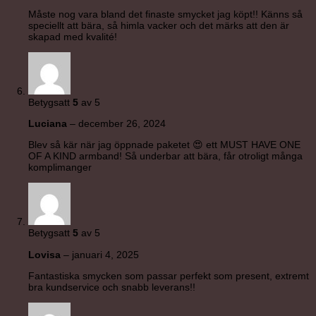
Måste nog vara bland det finaste smycket jag köpt!! Känns så
speciellt att bära, så himla vacker och det märks att den är
skapad med kvalité!
Betygsatt
5
av 5
Luciana
–
december 26, 2024
Blev så kär när jag öppnade paketet 😍 ett MUST HAVE ONE
OF A KIND armband! Så underbar att bära, får otroligt många
komplimanger
Betygsatt
5
av 5
Lovisa
–
januari 4, 2025
Fantastiska smycken som passar perfekt som present, extremt
bra kundservice och snabb leverans!!