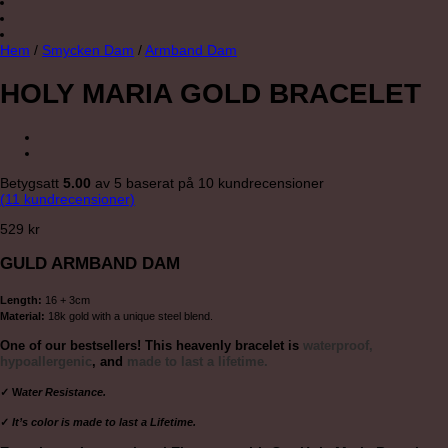
Hem
/
Smycken Dam
/
Armband Dam
HOLY MARIA GOLD BRACELET
Betygsatt
5.00
av 5 baserat på
10
kundrecensioner
(
11
kundrecensioner)
529
kr
GULD ARMBAND DAM
Length:
16 + 3cm
Material:
18k gold with a unique steel blend.
One of our bestsellers! This heavenly bracelet is
waterproof,
hypoallergenic
, and
made to last a lifetime.
✓ W
ater Resistance.
✓
It’s color is made to last a Lifetime.