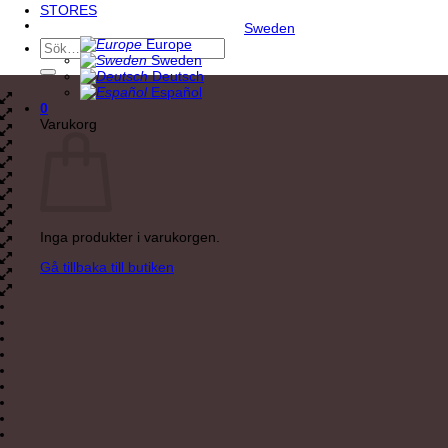
STORES
Sweden
Europe
Sök
Sweden
efter:
Deutsch
Español
0
Varukorg
Inga produkter i varukorgen.
Gå tillbaka till butiken