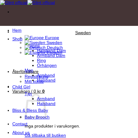
Skip
to
content
Hem
Sweden
Europe
Shop
Sweden
Women
Deutsch
Halsband Dam
Español
Armband Dam
Ring
Örhängen
Men
Återförsäljare
Armband
Registrering
Halsband
Mitt konto
Child Girl
Varukorg /
0
kr
0
Tjej
Armband
Halsband
Bliss & Bless Baby
Baby Brooch
Contact
Inga produkter i varukorgen.
About us
Gå tillbaka till butiken