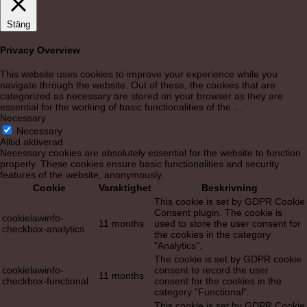
Stäng
Privacy Overview
This website uses cookies to improve your experience while you
navigate through the website. Out of these, the cookies that are
categorized as necessary are stored on your browser as they are
essential for the working of basic functionalities of the
...
Necessary
Necessary
Alltid aktiverad
Necessary cookies are absolutely essential for the website to function
properly. These cookies ensure basic functionalities and security
features of the website, anonymously.
Cookie
Varaktighet
Beskrivning
This cookie is set by GDPR Cookie
Consent plugin. The cookie is
cookielawinfo-
11 months
used to store the user consent for
checkbox-analytics
the cookies in the category
"Analytics".
The cookie is set by GDPR cookie
cookielawinfo-
consent to record the user
11 months
checkbox-functional
consent for the cookies in the
category "Functional".
This cookie is set by GDPR Cookie