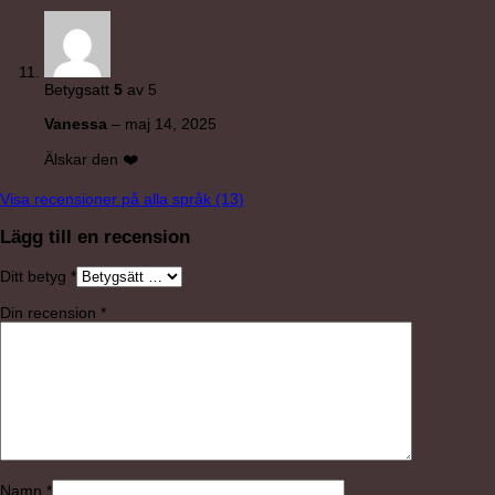
Betygsatt
5
av 5
Vanessa
–
maj 14, 2025
Älskar den ❤️
Visa recensioner på alla språk (13)
Lägg till en recension
Ditt betyg
*
Din recension
*
Namn
*