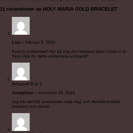
11 recensioner av
HOLY MARIA GOLD BRACELET
Lisa
–
februari 9, 2024
Favorit armbandet! Har på mig den helaaaa tiden i snart 2 år.
Tack Glint för detta underbara armband!!
Betygsatt
5
av 5
Josephine
–
november 30, 2024
Jag bär det här armbandet varje dag, och det känns både
bekvämt och robust