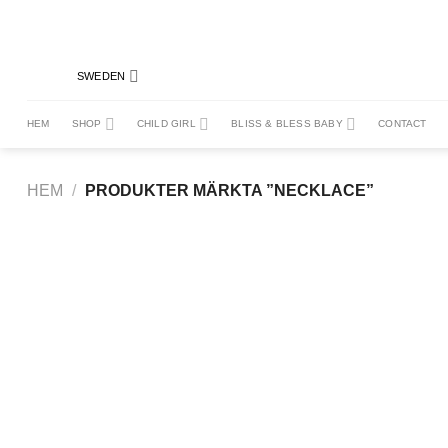
Skip
to
content
SWEDEN
HEM
SHOP
CHILD GIRL
BLISS & BLESS BABY
CONTACT
HEM
/
PRODUKTER MÄRKTA ”NECKLACE”