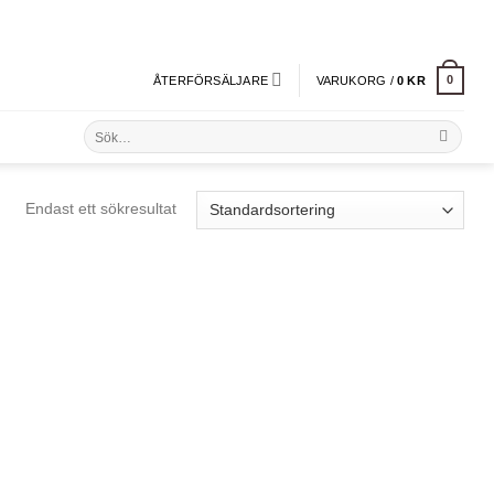
0
ÅTERFÖRSÄLJARE
VARUKORG /
0
KR
Sök
efter:
Endast ett sökresultat