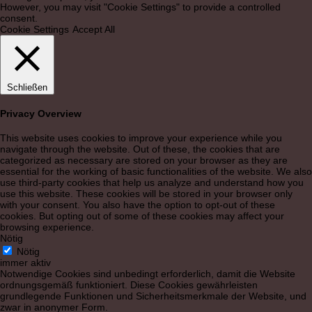
However, you may visit "Cookie Settings" to provide a controlled
consent.
Cookie Settings
Accept All
Schließen
Privacy Overview
This website uses cookies to improve your experience while you
navigate through the website. Out of these, the cookies that are
categorized as necessary are stored on your browser as they are
essential for the working of basic functionalities of the website. We also
use third-party cookies that help us analyze and understand how you
use this website. These cookies will be stored in your browser only
with your consent. You also have the option to opt-out of these
cookies. But opting out of some of these cookies may affect your
browsing experience.
Nötig
Nötig
immer aktiv
Notwendige Cookies sind unbedingt erforderlich, damit die Website
ordnungsgemäß funktioniert. Diese Cookies gewährleisten
grundlegende Funktionen und Sicherheitsmerkmale der Website, und
zwar in anonymer Form.