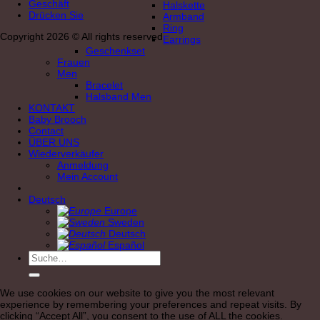
Geschäft
Halskette
Drücken Sie
Armband
Ring
Copyright 2026 © All rights reserved
Earrings
Geschenkset
Frauen
Men
Bracelet
Halsband Men
KONTAKT
Baby Brooch
Contact
ÜBER UNS
Wiederverkäufer
Anmeldung
Mein Account
Deutsch
Europe
Sweden
Deutsch
Español
Suche
nach:
We use cookies on our website to give you the most relevant
experience by remembering your preferences and repeat visits. By
clicking “Accept All”, you consent to the use of ALL the cookies.