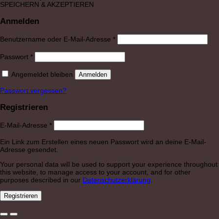
SPEICHERN & AKZEPTIEREN
Anmelden
Erforderlich
Benutzername oder E-Mail-Adresse
*
Erforderlich
Passwort
*
Angemeldet bleiben
Anmelden
Passwort vergessen?
Registrieren
Erforderlich
E-Mail-Adresse
*
Ein Link zum Erstellen eines neuen Passwort wird an deine E-Mail-
Adresse gesendet.
Your personal data will be used to support your experience throughout
this website, to manage access to your account, and for other
purposes described in our
Datenschutzerklärung
.
Registrieren