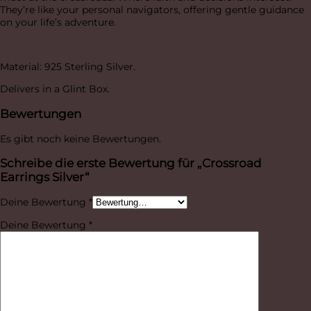
They’re like your personal navigators, offering gentle guidance
on your life’s adventure.
Material: 925 Sterling Silver.
Delivers in a Glint Box.
Bewertungen
Es gibt noch keine Bewertungen.
Schreibe die erste Bewertung für „Crossroad
Earrings Silver“
Deine Bewertung
*
Deine Bewertung
*