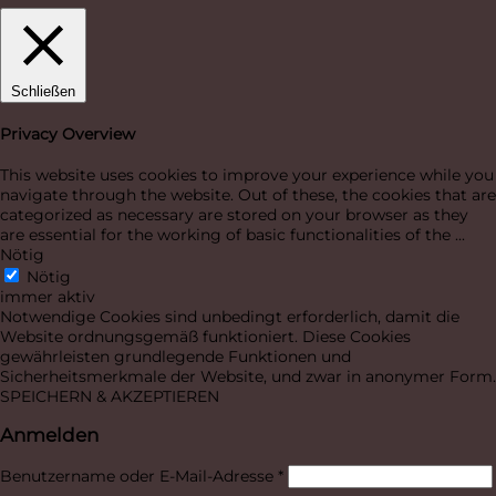
Schließen
Privacy Overview
This website uses cookies to improve your experience while you
navigate through the website. Out of these, the cookies that are
categorized as necessary are stored on your browser as they
are essential for the working of basic functionalities of the
...
Nötig
Nötig
immer aktiv
Notwendige Cookies sind unbedingt erforderlich, damit die
Website ordnungsgemäß funktioniert. Diese Cookies
gewährleisten grundlegende Funktionen und
Sicherheitsmerkmale der Website, und zwar in anonymer Form.
SPEICHERN & AKZEPTIEREN
Anmelden
Erforderlich
Benutzername oder E-Mail-Adresse
*