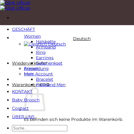
Zum
Inhalt
springen
GESCHÄFT
Women
Deutsch
Halskette
Deutsch
Armband
Ring
Earrings
Wiederverkäufer
Geschenkset
Anmeldung
Frauen
Mein Account
Men
Bracelet
Warenkorb /
Halsband Men
€
0
0
KONTAKT
Baby Brooch
Contact
ÜBER UNS
Es befinden sich keine Produkte im Warenkorb.
Suche
Zurück zum Shop
nach: