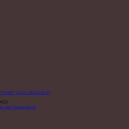
“PURE” GOLD BRACELET
€
53
In den Warenkorb