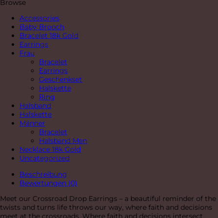
Browse
Accessories
Baby Brooch
Bracelet 18k Gold
Earrings
Frau
Bracelet
Earrings
Geschenkset
Halskette
Ring
Halsband
Halskette
Männer
Bracelet
Halsband Men
Necklace 18k Gold
Uncategorized
Beschreibung
Bewertungen (0)
Meet our Crossroad Drop Earrings – a beautiful reminder of the
twists and turns life throws our way, where faith and decisions
meet at the crossroads. Where faith and decisions intersect.