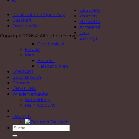
GESCHÄFT
Rückkauf und Open Buy
Women
Geschäft
Halskette
Drücken Sie
Armband
Ring
Copyright 2026 © All rights reserved
Earrings
Geschenkset
Frauen
Men
Bracelet
Halsband Men
KONTAKT
Baby Brooch
Contact
ÜBER UNS
Wiederverkäufer
Anmeldung
Mein Account
Deutsch
Deutsch
Suche
nach: