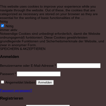
This website uses cookies to improve your experience while you
navigate through the website. Out of these, the cookies that are
categorized as necessary are stored on your browser as they are
essential for the working of basic functionalities of the
...
Nötig
Nötig
immer aktiv
Notwendige Cookies sind unbedingt erforderlich, damit die Website
ordnungsgemäß funktioniert. Diese Cookies gewährleisten
grundlegende Funktionen und Sicherheitsmerkmale der Website, und
zwar in anonymer Form.
SPEICHERN & AKZEPTIEREN
Anmelden
Erforderlich
Benutzername oder E-Mail-Adresse
*
Erforderlich
Passwort
*
Angemeldet bleiben
Anmelden
Passwort vergessen?
Registrieren