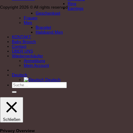
Ring
Copyright 2026 © All rights reserved
Earrings
Geschenkset
Frauen
Men
Bracelet
Halsband Men
KONTAKT
Baby Brooch
Contact
ÜBER UNS
Wiederverkäufer
Anmeldung
Mein Account
Deutsch
Deutsch
Suche
nach:
Schließen
Privacy Overview