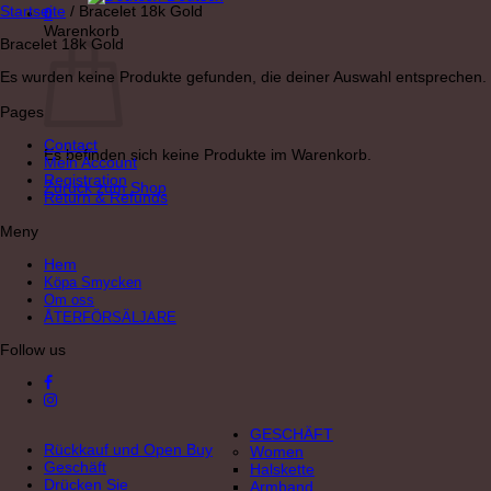
Startseite
/
Bracelet 18k Gold
0
Warenkorb
Bracelet 18k Gold
Es wurden keine Produkte gefunden, die deiner Auswahl entsprechen.
Pages
Contact
Es befinden sich keine Produkte im Warenkorb.
Mein Account
Registration
Zurück zum Shop
Return & Refunds
Meny
Hem
Köpa Smycken
Om oss
ÅTERFÖRSÄLJARE
Follow us
GESCHÄFT
Rückkauf und Open Buy
Women
Geschäft
Halskette
Drücken Sie
Armband