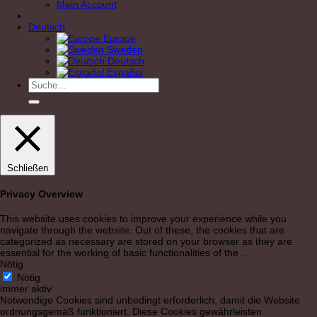
Mein Account
Deutsch
Europe
Sweden
Deutsch
Español
Suche
nach:
Schließen
Privacy Overview
This website uses cookies to improve your experience while you
navigate through the website. Out of these, the cookies that are
categorized as necessary are stored on your browser as they are
essential for the working of basic functionalities of the
...
Nötig
Nötig
immer aktiv
Notwendige Cookies sind unbedingt erforderlich, damit die Website
ordnungsgemäß funktioniert. Diese Cookies gewährleisten