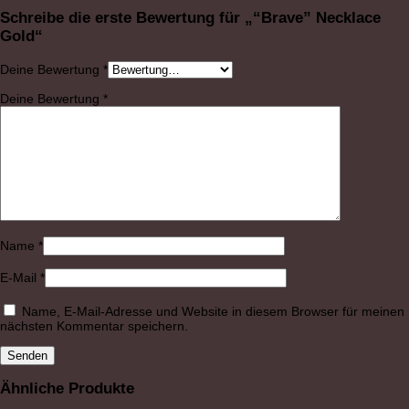
Schreibe die erste Bewertung für „“Brave” Necklace
Gold“
Deine Bewertung
*
Deine Bewertung
*
Name
*
E-Mail
*
Name, E-Mail-Adresse und Website in diesem Browser für meinen
nächsten Kommentar speichern.
Ähnliche Produkte