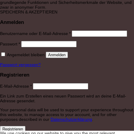
grundlegende Funktionen und Sicherheitsmerkmale der Website, und
zwar in anonymer Form.
SPEICHERN & AKZEPTIEREN
Anmelden
Erforderlich
Benutzername oder E-Mail-Adresse
*
Erforderlich
Passwort
*
Angemeldet bleiben
Anmelden
Passwort vergessen?
Registrieren
Erforderlich
E-Mail-Adresse
*
Ein Link zum Erstellen eines neuen Passwort wird an deine E-Mail-
Adresse gesendet.
Your personal data will be used to support your experience throughout
this website, to manage access to your account, and for other
purposes described in our
Datenschutzerklärung
.
Registrieren
We use cookies on our website to give you the most relevant