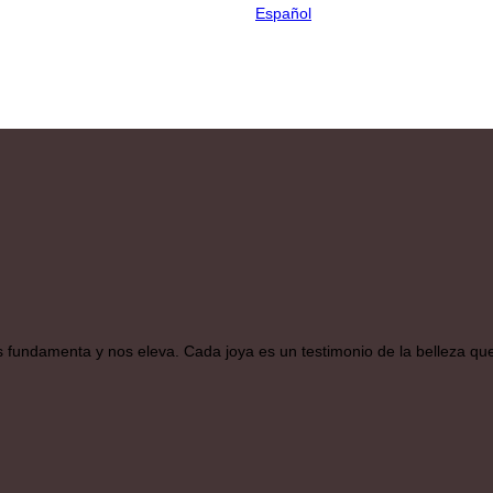
Español
os fundamenta y nos eleva. Cada joya es un testimonio de la belleza qu