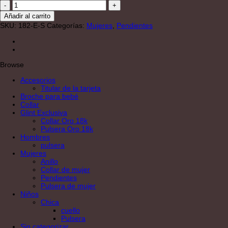
Pendientes
de
Añadir al carrito
plata
SKU:
182-E-S
Categorías:
Mujeres
,
Pendientes
Fe
Radiante
cantidad
Browse
Accesorios
Titular de la tarjeta
Broche para bebé
Collar
Glint Exclusiva
Collar Oro 18k
Pulsera Oro 18k
Hombres
pulsera
Mujeres
Anillo
Collar de mujer
Pendientes
Pulsera de mujer
Niños
Chica
cuello
Pulsera
Sin categorizar