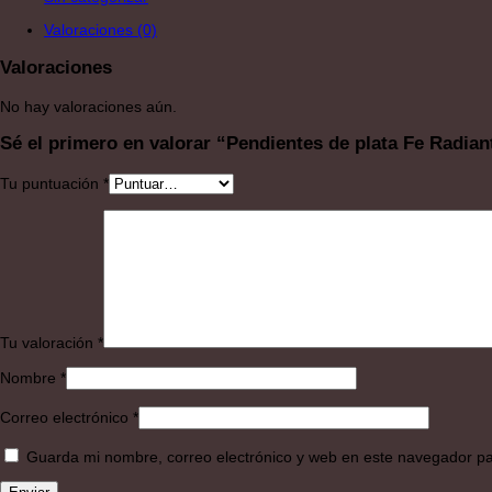
Valoraciones (0)
Valoraciones
No hay valoraciones aún.
Sé el primero en valorar “Pendientes de plata Fe Radian
Tu puntuación
*
Tu valoración
*
Nombre
*
Correo electrónico
*
Guarda mi nombre, correo electrónico y web en este navegador p